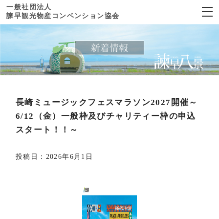
一般社団法人
諫早観光物産コンベンション協会
×
諫早観光物産
コンベンション協会
ホーム
見る
長崎ミュージックフェスマラソン2027開催～
寺社・仏閣
6/12（金）一般枠及びチャリティー枠の申込
歴史
スタート！！～
自然
投稿日：
2026年6月1日
公園
文化・伝統芸能
食べる
スポーツ施設