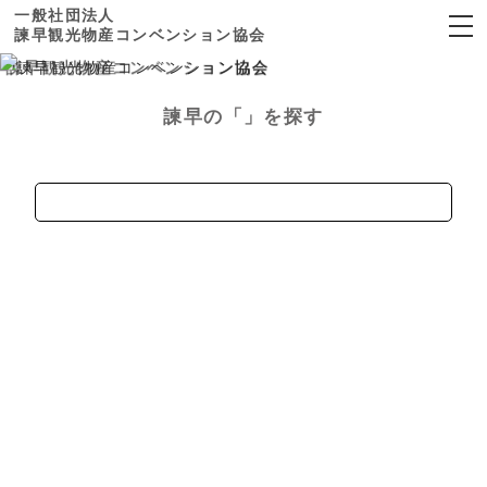
一般社団法人
諫早観光物産コンベンション協会
×
諫早観光物産
コンベンション協会
諫早の
「」を探す
ホーム
見る
寺社・仏閣
歴史
自然
公園
文化・伝統芸能
食べる
スポーツ施設