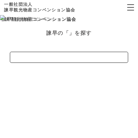
一般社団法人
諫早観光物産コンベンション協会
×
諫早観光物産
コンベンション協会
諫早の
「」を探す
ホーム
見る
寺社・仏閣
歴史
自然
公園
文化・伝統芸能
食べる
スポーツ施設