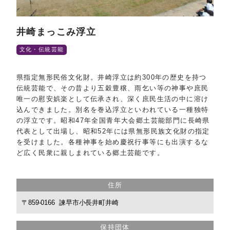
泊まる
井崎まっこみ浮立
旅に役立つ情報
文化・伝統芸能
コンベンション情報
物産ホール
県指定無形民俗文化財。井崎浮立は約300年の歴史を持つ
伝統芸能で、その昔より五穀豊穣、雨乞い等の神事や庶民
会員一覧
唯一の慰安娯楽として伝承され、深く庶民生活の中に溶け
お問い合わせ
込んできました。別名を巻込浮立といわれている一種独特
の浮立です。昭和47年全国青年大会郷土芸能部門に長崎県
お知らせ
代表として出場し、昭和52年には県無形民族文化財の指定
を受けました。各種神事を始め慶祝行事等にも出演するな
プライバシー
ど広く民衆に親しまれている郷土芸能です。
住所
〒859-0166 諫早市小長井町井崎
保持団体