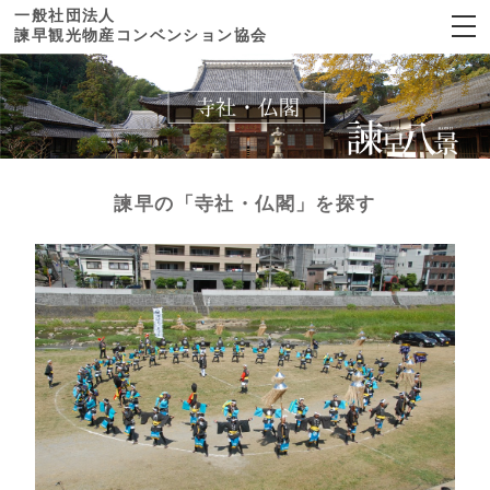
一般社団法人
諫早観光物産コンベンション協会
×
諫早観光物産
コンベンション協会
ホーム
諫早の「寺社・仏閣」を探す
見る
寺社・仏閣
歴史
自然
公園
文化・伝統芸能
食べる
スポーツ施設