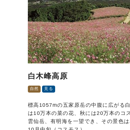
白木峰高原
自然
見る
標高1057mの五家原岳の中腹に広がる
は10万本の菜の花、秋には20万本の
雲仙岳、有明海を一望でき、その景色は
10月中旬（コスモス）