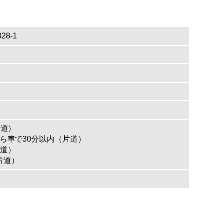
28-1
片道）
ら車で30分以内（片道）
片道）
片道）