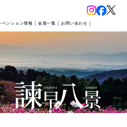
×
諫早観光物産
コンベンション協会
ンベンション情報
会員一覧
お問い合わせ
ホーム
見る
寺社・仏閣
歴史
自然