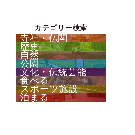
す
公園
カテゴリー検索
文化・伝統芸能
寺社・仏閣
歴史
食べる
自然
公園
スポーツ施設
文化・伝統芸能
食べる
泊まる
スポーツ施設
泊まる
旅に役立つ情報
コンベンション情報
物産ホール