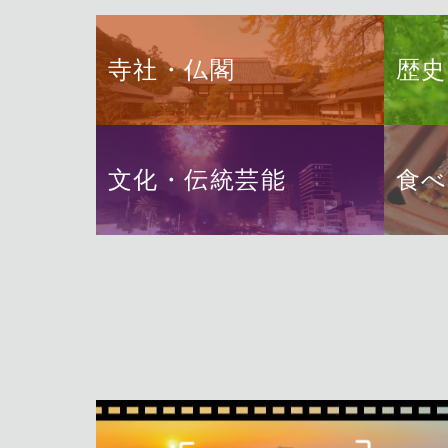
寺社・仏閣
歴史
文化・伝統芸能
食