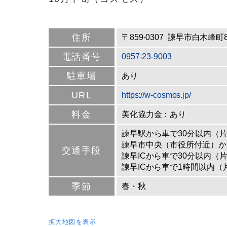
住所
〒859-0307 諫早市白木峰町8
電話
番号
0957-23-9003
駐車場
あり
URL
https://w-cosmos.jp/
料金
美化協力金：あり
諫早駅から車で30分以内（
諫早市中央（市役所付近）か
交通手段
諫早ICから車で30分以内（
諫早ICから車で1時間以内（
季節
春・秋
拡大地図を表示