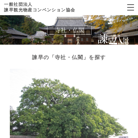
一般社団法人
諫早観光物産コンベンション協会
×
諫早観光物産
コンベンション協会
ホーム
諫早の「寺社・仏閣」を探す
見る
寺社・仏閣
歴史
自然
公園
文化・伝統芸能
食べる
スポーツ施設