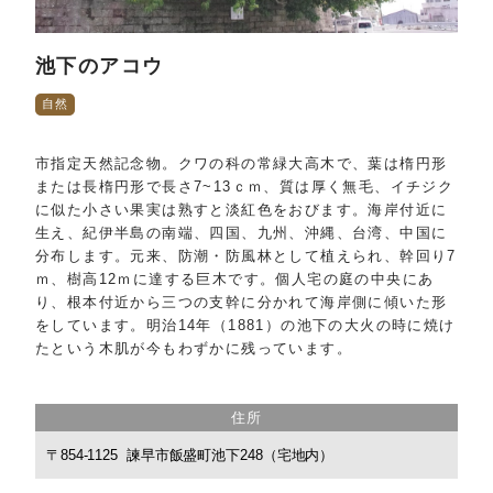
泊まる
池下のアコウ
旅に役立つ情報
自然
コンベンション情報
物産ホール
市指定天然記念物。クワの科の常緑大高木で、葉は楕円形
または長楕円形で長さ7~13ｃｍ、質は厚く無毛、イチジク
会員一覧
に似た小さい果実は熟すと淡紅色をおびます。海岸付近に
お問い合わせ
生え、紀伊半島の南端、四国、九州、沖縄、台湾、中国に
分布します。元来、防潮・防風林として植えられ、幹回り7
お知らせ
ｍ、樹高12ｍに達する巨木です。個人宅の庭の中央にあ
り、根本付近から三つの支幹に分かれて海岸側に傾いた形
プライバシー
をしています。明治14年（1881）の池下の大火の時に焼け
たという木肌が今もわずかに残っています。
住所
〒854-1125 諫早市飯盛町池下248（宅地内）